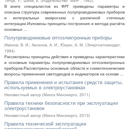
Титце, У.
;
Шенк, К.
(
Издательство "МИР"
,
1982
)
В книге специалистов из ФРГ приведены параметры и
описана структура современных полупроводниковых приборов
и интегральных микросхем с различной степенью
интеграции.Изложены принципы построения и метода расчёта
основных ...
Полупроводниковые оптоэлектронные приборы
Иванов, В. И.
;
Аксенов, А. И.
;
Юшин, А. М.
(
Энергоатомиздат
,
1984
)
Рассмотрены принципы действия и приведены характеристики
и основные параметры полупроводниковых оптоэлектронных
приборов.Рассмотрены основные области и схемотехнические
вопросы применения светодиодов и индикаторов на основе ...
Правила применения и испытания средств защиты,
используемых в электроустановках
Неизвестный автор
(
Минск Минэнерго
,
2011
)
Правила техники безопасности при эксплуатации
электроустановок
Неизвестный автор
(
Минск Минэнерго
,
2013
)
Правила технической эксплуатации
электроустановок потребителей