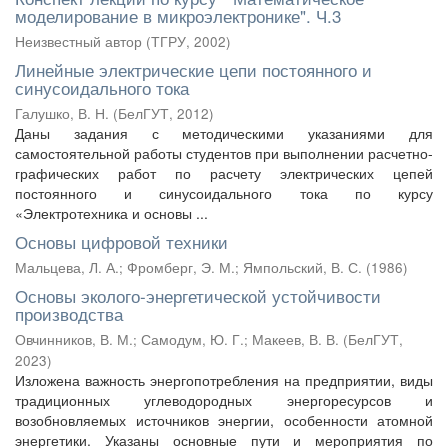
моделирование в микроэлектронике". Ч.3
Неизвестный автор
(
ТГРУ
,
2002
)
Линейные электрические цепи постоянного и
синусоидального тока
Галушко, В. Н.
(
БелГУТ
,
2012
)
Даны задания с методическими указаниями для
самостоятельной работы студентов при выполнении расчетно-
графических работ по расчету электрических цепей
постоянного и синусоидального тока по курсу
«Электротехника и основы ...
Основы цифровой техники
Мальцева, Л. А.
;
Фромберг, Э. М.
;
Ямпольский, В. С.
(
1986
)
Основы эколого-энергетической устойчивости
производства
Овчинников, В. М.
;
Самодум, Ю. Г.
;
Макеев, В. В.
(
БелГУТ
,
2023
)
Изложена важность энергопотребления на предприятии, виды
традиционных углеводородных энергоресурсов и
возобновляемых источников энергии, особенности атомной
энергетики. Указаны основные пути и мероприятия по