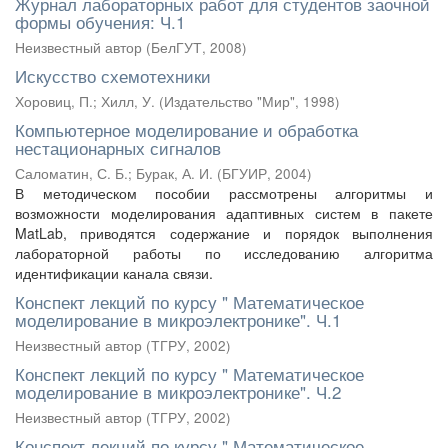
Журнал лабораторных работ для студентов заочной
формы обучения: Ч.1
Неизвестный автор
(
БелГУТ
,
2008
)
Искусство схемотехники
Хоровиц, П.
;
Хилл, У.
(
Издательство "Мир"
,
1998
)
Компьютерное моделирование и обработка
нестационарных сигналов
Саломатин, С. Б.
;
Бурак, А. И.
(
БГУИР
,
2004
)
В методическом пособии рассмотрены алгоритмы и
возможности моделирования адаптивных систем в пакете
MatLab, приводятся содержание и порядок выполнения
лабораторной работы по исследованию алгоритма
идентификации канала связи.
Конспект лекций по курсу " Математическое
моделирование в микроэлектронике". Ч.1
Неизвестный автор
(
ТГРУ
,
2002
)
Конспект лекций по курсу " Математическое
моделирование в микроэлектронике". Ч.2
Неизвестный автор
(
ТГРУ
,
2002
)
Конспект лекций по курсу " Математическое