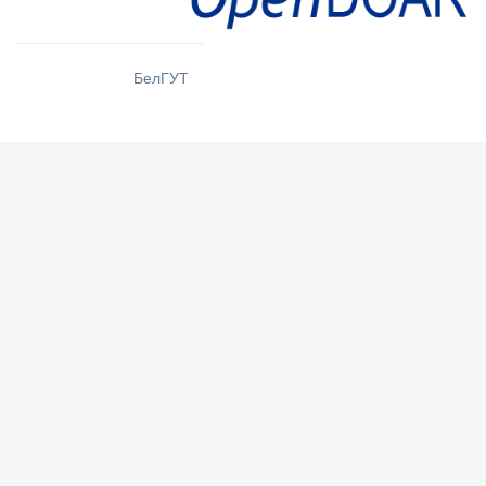
БелГУТ