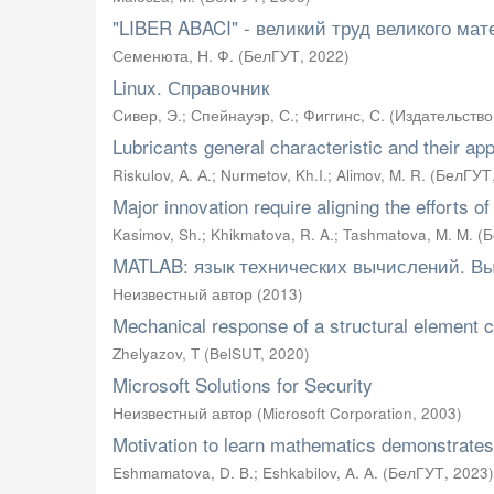
"LIBER ABACI" - великий труд великого мат
Семенюта, Н. Ф.
(
БелГУТ
,
2022
)
Linux. Справочник
Сивер, Э.
;
Спейнауэр, С.
;
Фиггинс, С.
(
Издательство
Lubricants general characteristic and their app
Riskulov, А. А.
;
Nurmetov, Kh.I.
;
Alimov, M. R.
(
БелГУТ
Major innovation require aligning the efforts o
Kasimov, Sh.
;
Khikmatova, R. A.
;
Tashmatova, M. M.
(
Б
MATLAB: язык технических вычислений. В
Неизвестный автор
(
2013
)
Mechanical response of a structural element co
Zhelyazov, T
(
BelSUT
,
2020
)
Microsoft Solutions for Security
Неизвестный автор
(
Microsoft Corporation
,
2003
)
Motivation to learn mathematics demonstrates 
Eshmamatova, D. B.
;
Eshkabilov, A. A.
(
БелГУТ
,
2023
)