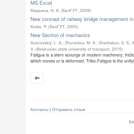
MS Excel
Марьина, Н. А.
(
БелГУТ
,
2009
)
New concept of railway bridge management in
Kotes, P.
(
БелГУТ
,
2003
)
New Section of mechanics
Sosnovskiy, L. A.
;
Zhuravkov, M. A.
;
Sherbakov, S. S.
;
V.
(
Belarusian state university of transport
,
2015
)
Fatigue is a stern scourge of modern machinery; fric
which moves or is deformed. Tribo-Fatigue is the unifyin
Контакты
|
Отправить отзыв
Бе