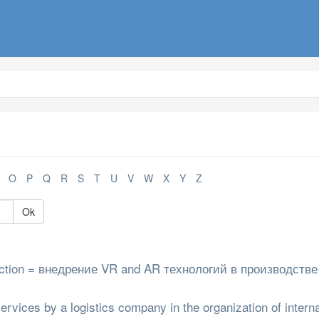
O
P
Q
R
S
T
U
V
W
X
Y
Z
Ok
oduction = внедрение VR and AR технологий в производстве
services by a logistics company in the organization of interna