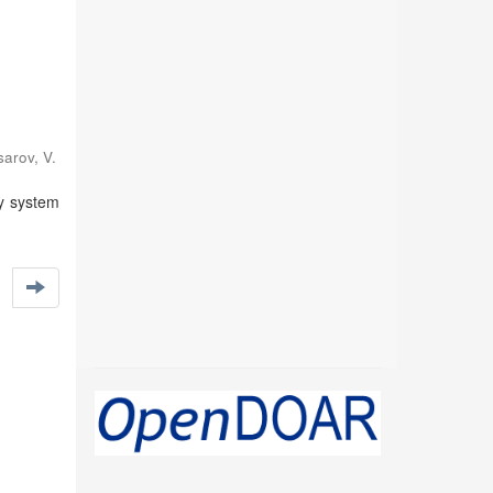
arov, V.
ny system