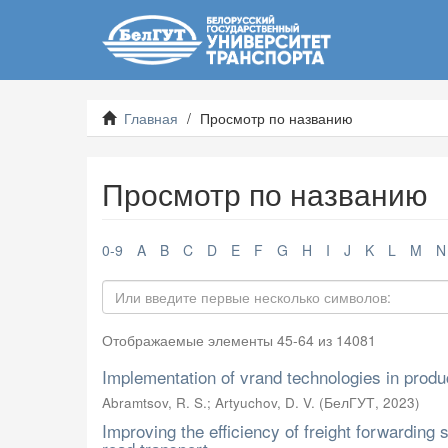
Главная
Просмотр по названию
Просмотр по названию
0-9
A
B
C
D
E
F
G
H
I
J
K
L
M
N
Отображаемые элементы 45-64 из 14081
Implementation of vrand technologies in pr
Abramtsov, R. S.
;
Artyuchov, D. V.
(
БелГУТ
,
2023
)
Improving the efficiency of freight forwarding 