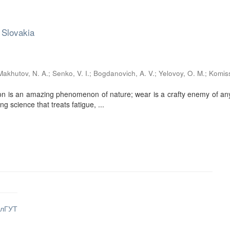
 Slovakia
Makhutov, N. A.
;
Senko, V. I.
;
Bogdanovich, A. V.
;
Yelovoy, O. M.
;
Komiss
tion is an amazing phenomenon of nature; wear is a crafty enemy of a
g science that treats fatigue, ...
лГУТ