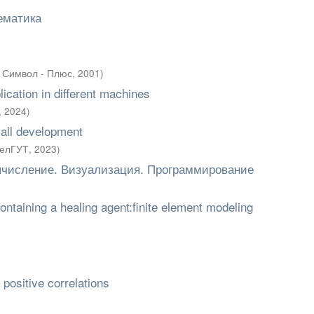
ематика
 Символ - Плюс
,
2001
)
lication in different machines
,
2024
)
f all development
елГУТ
,
2023
)
ычисление. Визуализация. Программирование
ntaining a healing agent:finite element modeling
positive correlations