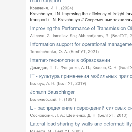
road transport
Кравченя, И. Н.
(
2024
)
Kravchenya, I.N. Improving the efficiency of freight fo
transport / I.N. Kravchenya // Современные технолог
Improving the Performance of Transmission Oi
Alimova, Z.
;
Ismoilov, Sh.
;
Akhmadjanov, R.
(
БелГУТ
,
2
Information support for operational managemen
Tereshchenko, O. A.
(
БелГУТ
,
2021
)
Internet-технологии в образовании
Демидов, П. Г.
;
Фещенко, А. П.
;
Квасов, С. Н.
(
БелГ
IT - культура применения мобильных прил
Белоус, А. Н.
(
БелГУТ
,
2019
)
Johann Bauschinger
Белелюбский, Н.
(
1894
)
L - распределение повреждений силовых с
Сосновский, Л. А.
;
Шевченко, Д. Н.
(
БелГУТ
,
2010
)
Lateral load sharing by walls and deformabilit
Malesza, M.
(
БелГУТ
,
2003
)