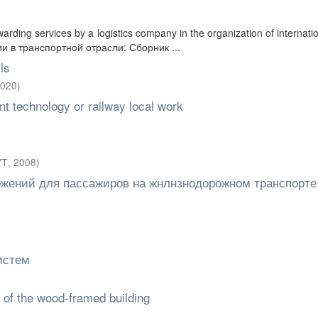
rwarding services by a logistics company in the organization of internati
ии в транспортной отрасли: Сборник ...
ls
020
)
t technology or railway local work
УТ
,
2008
)
ожений для пассажиров на жнлнзнодорожном транспорте
истем
y of the wood-framed building