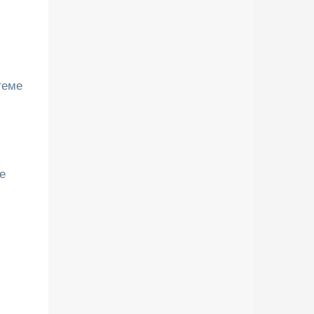
теме
е