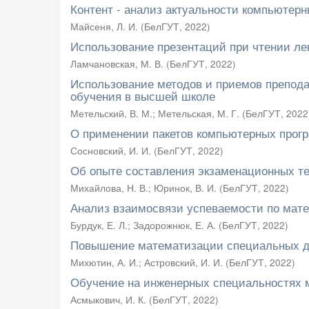
Контент - анализ актуальности компьютер
Майсеня, Л. И.
(
БелГУТ
,
2022
)
Использование презентаций при чтении ле
Ламчановская, М. В.
(
БелГУТ
,
2022
)
Использование методов и приемов препода
обучения в высшей школе
Метельский, В. М.
;
Метельская, М. Г.
(
БелГУТ
,
2022
О применении пакетов компьютерных прог
Сосновский, И. И.
(
БелГУТ
,
2022
)
Об опыте составления экзаменационных те
Михайлова, Н. В.
;
Юринок, В. И.
(
БелГУТ
,
2022
)
Анализ взаимосвязи успеваемости по мате
Бурдук, Е. Л.
;
Задорожнюк, Е. А.
(
БелГУТ
,
2022
)
Повышение математизации специальных ди
Михютин, А. И.
;
Астровский, И. И.
(
БелГУТ
,
2022
)
Обучение на инженерных специальностях
Асмыкович, И. К.
(
БелГУТ
,
2022
)