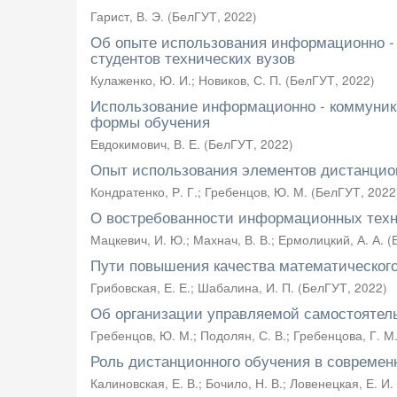
Гарист, В. Э.
(
БелГУТ
,
2022
)
Об опыте использования информационно - 
студентов технических вузов
Кулаженко, Ю. И.
;
Новиков, С. П.
(
БелГУТ
,
2022
)
Использование информационно - коммуника
формы обучения
Евдокимович, В. Е.
(
БелГУТ
,
2022
)
Опыт использования элементов дистанцио
Кондратенко, Р. Г.
;
Гребенцов, Ю. М.
(
БелГУТ
,
2022
О востребованности информационных техно
Мацкевич, И. Ю.
;
Махнач, В. В.
;
Ермолицкий, А. А.
(
Пути повышения качества математического
Грибовская, Е. Е.
;
Шабалина, И. П.
(
БелГУТ
,
2022
)
Об организации управляемой самостоятел
Гребенцов, Ю. М.
;
Подолян, С. В.
;
Гребенцова, Г. М
Роль дистанционного обучения в современ
Калиновская, Е. В.
;
Бочило, Н. В.
;
Ловенецкая, Е. И.