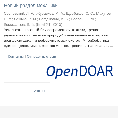
Новый раздел механики
Сосновский, Л. А.
;
Журавков, М. А.
;
Щербаков, С. С.
;
Махутов,
Н. А.
;
Сенько, В. И.
;
Богданович, А. В.
;
Еловой, О. М.
;
Комиссаров, В. В.
(
БелГУТ
,
2015
)
Усталость – грозный бич современной техники; трение –
удивительный феномен природы; изнашивание – коварный
враг движущихся и деформируемых систем. А трибофатика –
единое целое, мыслимое как многое: трение, изнашивание, ...
Контакты
|
Отправить отзыв
БелГУТ