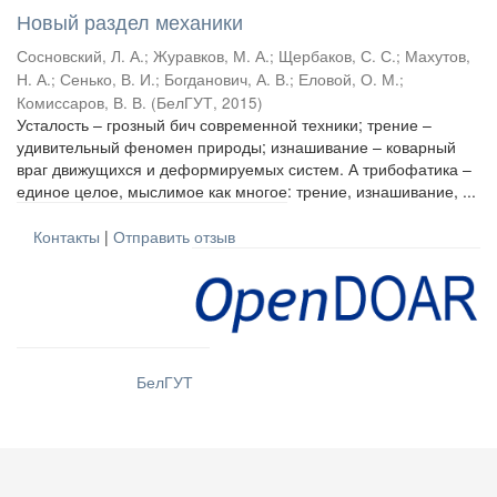
Новый раздел механики
Сосновский, Л. А.
;
Журавков, М. А.
;
Щербаков, С. С.
;
Махутов,
Н. А.
;
Сенько, В. И.
;
Богданович, А. В.
;
Еловой, О. М.
;
Комиссаров, В. В.
(
БелГУТ
,
2015
)
Усталость – грозный бич современной техники; трение –
удивительный феномен природы; изнашивание – коварный
враг движущихся и деформируемых систем. А трибофатика –
единое целое, мыслимое как многое: трение, изнашивание, ...
Контакты
|
Отправить отзыв
БелГУТ