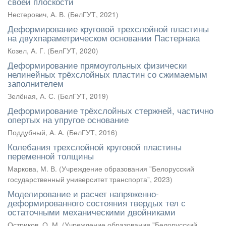
своей плоскости
Нестерович, А. В.
(
БелГУТ
,
2021
)
Деформирование круговой трехслойной пластины
на двухпараметрическом основании Пастернака
Козел, А. Г.
(
БелГУТ
,
2020
)
Деформирование прямоугольных физически
нелинейных трёхслойных пластин со сжимаемым
заполнителем
Зелёная, А. С.
(
БелГУТ
,
2019
)
Деформирование трёхслойных стержней, частично
опертых на упругое основание
Поддубный, А. А.
(
БелГУТ
,
2016
)
Колебания трехслойной круговой пластины
переменной толщины
Маркова, М. В.
(
Учреждение образования "Белорусский
государственный университет транспорта"
,
2023
)
Моделирование и расчет напряженно-
деформированного состояния твердых тел с
остаточными механическими двойниками
Остриков, О. М.
(
Учреждение образования "Белорусский