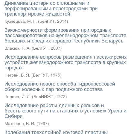
Динамика цистерн со сплошными и
перфорированными перегородками при
транспортировке жидкостей
Кузнецова, М. Г.
(
БелГУТ
,
2014
)
Закономерности формирования пригородных
пассажиропотоков на железнодорожном транспорте
больших и средних городов Республики Беларусь
Власюк, Т. А.
(
БелГУТ
,
2007
)
Исследование вопросов размещения пассажирских
устройств железнодорожного транспорта в крупных
городах
Негрей, В. Я.
(
БелГУТ
,
1975
)
Исследование нового способа гидропрессовой
сборки колесных пар подвижного состава
Чернин, И. Л.
(
БелИИЖТ
,
1972
)
Исследование работы длинных рельсов и
бесстыкового пути на станциях в условиях Урала и
Сибири
Матвецов, В. И.
(
1967
)
Колебания трехслойной круговой пластины