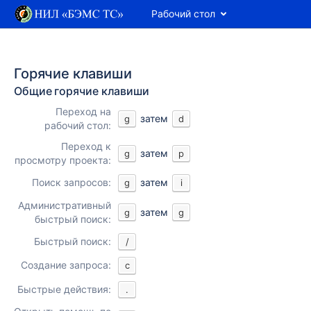
Рабочий стол
Горячие клавиши
Общие горячие клавиши
Переход на
затем
g
d
рабочий стол:
Переход к
затем
g
p
просмотру проекта:
Поиск запросов:
затем
g
i
Административный
затем
g
g
быстрый поиск:
Быстрый поиск:
/
Создание запроса:
c
Быстрые действия:
.