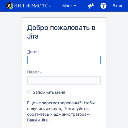
More
Вход
Добро пожаловать в
Jira
Л
огин
П
ароль
З
апомнить меня
Еще не зарегистрированы? Чтобы
получить аккаунт, Пожалуйста,
обратитесь к администраторам
Вашей Jira.