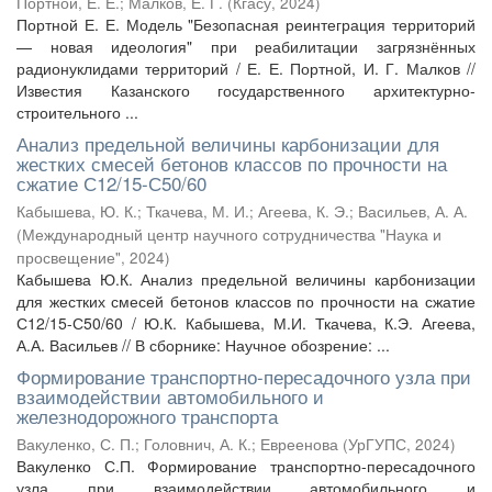
Портной, Е. Е.
;
Малков, Е. Г.
(
Кгасу
,
2024
)
Портной Е. Е. Модель "Безопасная реинтеграция территорий
— новая идеология" при реабилитации загрязнённых
радионуклидами территорий / Е. Е. Портной, И. Г. Малков //
Известия Казанского государственного архитектурно-
строительного ...
Анализ предельной величины карбонизации для
жестких смесей бетонов классов по прочности на
сжатие С12/15-С50/60
Кабышева, Ю. К.
;
Ткачева, М. И.
;
Агеева, К. Э.
;
Васильев, А. А.
(
Международный центр научного сотрудничества "Наука и
просвещение"
,
2024
)
Кабышева Ю.К. Анализ предельной величины карбонизации
для жестких смесей бетонов классов по прочности на сжатие
С12/15-С50/60 / Ю.К. Кабышева, М.И. Ткачева, К.Э. Агеева,
А.А. Васильев // В сборнике: Научное обозрение: ...
Формирование транспортно-пересадочного узла при
взаимодействии автомобильного и
железнодорожного транспорта
Вакуленко, С. П.
;
Головнич, А. К.
;
Евреенова
(
УрГУПС
,
2024
)
Вакуленко С.П. Формирование транспортно-пересадочного
узла при взаимодействии автомобильного и