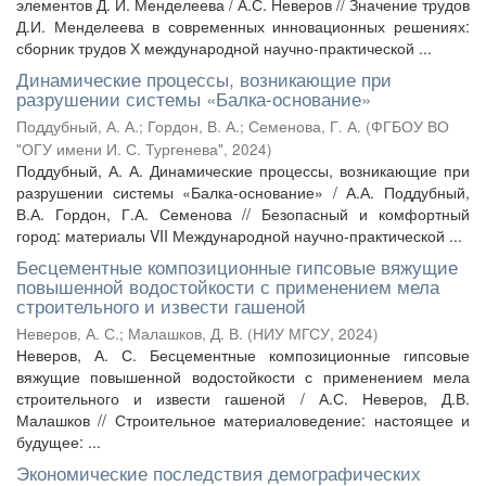
элементов Д. И. Менделеева / А.С. Неверов // Значение трудов
Д.И. Менделеева в современных инновационных решениях:
сборник трудов Х международной научно-практической ...
Динамические процессы, возникающие при
разрушении системы «Балка-основание»
Поддубный, А. А.
;
Гордон, В. А.
;
Семенова, Г. А.
(
ФГБОУ ВО
"ОГУ имени И. С. Тургенева"
,
2024
)
Поддубный, А. А. Динамические процессы, возникающие при
разрушении системы «Балка-основание» / А.А. Поддубный,
В.А. Гордон, Г.А. Семенова // Безопасный и комфортный
город: материалы VII Международной научно-практической ...
Бесцементные композиционные гипсовые вяжущие
повышенной водостойкости с применением мела
строительного и извести гашеной
Неверов, А. С.
;
Малашков, Д. В.
(
НИУ МГСУ
,
2024
)
Неверов, А. С. Бесцементные композиционные гипсовые
вяжущие повышенной водостойкости с применением мела
строительного и извести гашеной / А.С. Неверов, Д.В.
Малашков // Строительное материаловедение: настоящее и
будущее: ...
Экономические последствия демографических