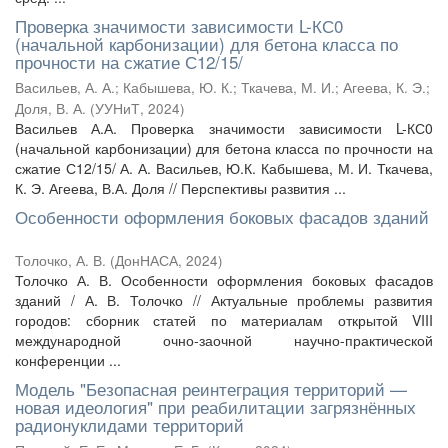
Проверка значимости зависимости L-КС0
(начальной карбонизации) для бетона класса по
прочности на сжатие С12/15/
Васильев, А. А.
;
Кабышева, Ю. К.
;
Ткачева, М. И.
;
Агеева, К. Э.
;
Доля, В. А.
(
УУНиТ
,
2024
)
Васильев А.А. Проверка значимости зависимости L-КС0
(начальной карбонизации) для бетона класса по прочности на
сжатие С12/15/ А. А. Васильев, Ю.К. Кабышева, М. И. Ткачева,
К. Э. Агеева, В.А. Доля // Перспективы развития ...
Особенности оформления боковых фасадов зданий
Толочко, А. В.
(
ДонНАСА
,
2024
)
Толочко А. В. Особенности оформления боковых фасадов
зданий / А. В. Толочко // Актуальные проблемы развития
городов: сборник статей по материалам открытой VIII
международной очно-заочной научно-практической
конференции ...
Модель "Безопасная реинтеграция территорий —
новая идеология" при реабилитации загрязнённых
радионуклидами территорий