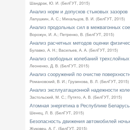
Шандрак, Ю. И.
(
БелГУТ
,
2015
)
Анализ норм и допусков стыковых зазоров
Лапушкин, А. С.
;
Михальцов, В. И.
(
БелГУТ
,
2015
)
Анализ продольных сил в межвагонных сое
Ворожун, И. А.
;
Петренко, В.
(
БелГУТ
,
2015
)
Анализ расчетных методов оценки физичес
Булавко, А. Н.
;
Васильев, А. А.
(
БелГУТ
,
2015
)
Анализ свободных колебаний трехслойных 
Леоненко, Д. В.
(
БелГУТ
,
2015
)
Анализ сооружений по очистке поверхностн
Романовский, В. И.
;
Грузинова, В. Л.
(
БелГУТ
,
2015
)
Анализ эксплуатационной надежности кол
Застольский, М. С.
;
Путято, А. В.
(
БелГУТ
,
2015
)
Атомная энергетика в Республике Беларусь
Шенец, Л. В.
(
БелГУТ
,
2015
)
Безопасность движения автомобилей ночь
Жуковец, А. Г.
(
БелГУТ
,
2015
)