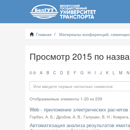
Главная
Материалы конференций, семинаров
Просмотр 2015 по назв
0-9
A
B
C
D
E
F
G
H
I
J
K
L
M
N
Отображаемые элементы 1-20 из 239
Web - приложение электрических расчетов 
Горбач, А. Б.
;
Дробов, А. В.
;
Галушко, В. Н.
;
Коврига, 
Автоматизация анализа результатов имит