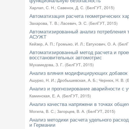
функциональную безопасность
Харлап, С. Н.
;
Савенок, Д. С.
(
БелГУТ
,
2015
)
Автоматизация расчета геометрических хар
Захарова, Т. В.
;
Ласевич, Э. С.
(
БелГУТ
,
2015
)
Автоматизированный анализ потребления 
АСУЖТ
Кейзер, А. П.
;
Громыко, И. Л.
;
Евтухович, О. А.
(
БелГ
Автоматизированный метод расчета и прое
восстановительных автомотрис
Мухамедова, З. Г.
(
БелГУТ
,
2015
)
Анализ вляния модифицирующих добавок н
Ашурко, Н. И.
;
Дробышевская, А. Б.
;
Чернюк, Н. В.
(
Анализ и прогнозирование аварийности с 
Каминская, Е. А.
(
БелГУТ
,
2015
)
Анализ качества напряжени в точках обще
Могила, В. С.
;
Загорцев, В. А.
(
БелГУТ
,
2015
)
Анализ методики расчета удельного расход
и Германии