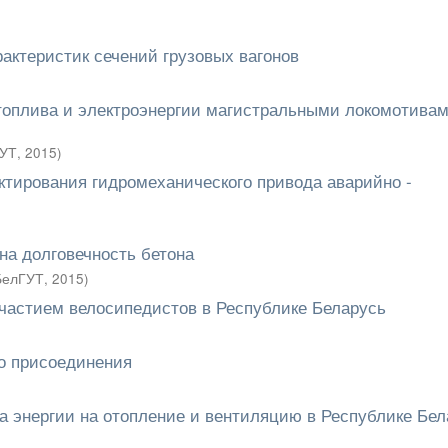
актеристик сечений грузовых вагонов
топлива и электроэнергии магистральными локомотивам
УТ
,
2015
)
ктирования гидромеханического привода аварийно -
а долговечность бетона
БелГУТ
,
2015
)
участием велосипедистов в Республике Беларусь
го присоединения
а энергии на отопление и вентиляцию в Республике Бел