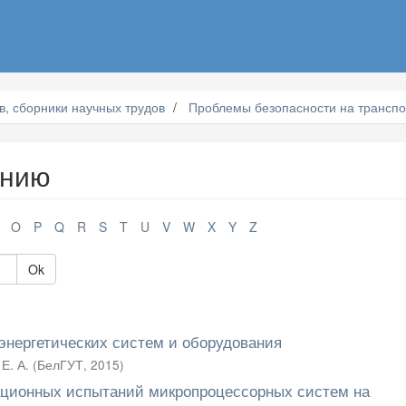
, сборники научных трудов
Проблемы безопасности на транспо
анию
O
P
Q
R
S
T
U
V
W
X
Y
Z
Ok
энергетических систем и оборудования
Е. А.
(
БелГУТ
,
2015
)
ационных испытаний микропроцессорных систем на