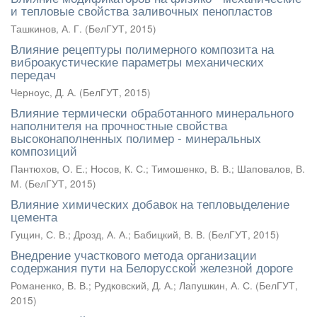
и тепловые свойства заливочных пенопластов
Ташкинов, А. Г.
(
БелГУТ
,
2015
)
Влияние рецептуры полимерного композита на
виброакустические параметры механических
передач
Черноус, Д. А.
(
БелГУТ
,
2015
)
Влияние термически обработанного минерального
наполнителя на прочностные свойства
высоконаполненных полимер - минеральных
композиций
Пантюхов, О. Е.
;
Носов, К. С.
;
Тимошенко, В. В.
;
Шаповалов, В.
М.
(
БелГУТ
,
2015
)
Влияние химических добавок на тепловыделение
цемента
Гущин, С. В.
;
Дрозд, А. А.
;
Бабицкий, В. В.
(
БелГУТ
,
2015
)
Внедрение участкового метода организации
содержания пути на Белорусской железной дороге
Романенко, В. В.
;
Рудковский, Д. А.
;
Лапушкин, А. С.
(
БелГУТ
,
2015
)