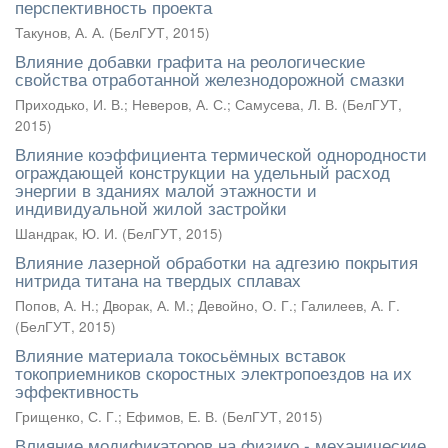
перспективность проекта
Такунов, А. А.
(
БелГУТ
,
2015
)
Влияние добавки графита на реологические
свойства отработанной железнодорожной смазки
Приходько, И. В.
;
Неверов, А. С.
;
Самусева, Л. В.
(
БелГУТ
,
2015
)
Влияние коэффициента термической однородности
ограждающей конструкции на удельный расход
энергии в зданиях малой этажности и
индивидуальной жилой застройки
Шандрак, Ю. И.
(
БелГУТ
,
2015
)
Влияние лазерной обработки на адгезию покрытия
нитрида титана на твердых сплавах
Попов, А. Н.
;
Дворак, А. М.
;
Девойно, О. Г.
;
Галилеев, А. Г.
(
БелГУТ
,
2015
)
Влияние материала токосьёмных вставок
токоприемников скоростных электропоездов на их
эффективность
Грищенко, С. Г.
;
Ефимов, Е. В.
(
БелГУТ
,
2015
)
Влияние модификаторов на физико - механические