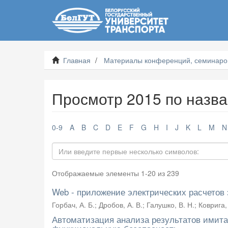
Главная
Материалы конференций, семинаров
Просмотр 2015 по назв
0-9
A
B
C
D
E
F
G
H
I
J
K
L
M
N
Отображаемые элементы 1-20 из 239
Web - приложение электрических расчетов 
Горбач, А. Б.
;
Дробов, А. В.
;
Галушко, В. Н.
;
Коврига, 
Автоматизация анализа результатов имит