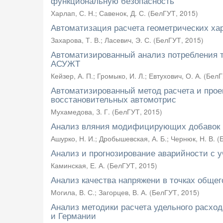
функциональную безопасность
Харлап, С. Н.
;
Савенок, Д. С.
(
БелГУТ
,
2015
)
Автоматизация расчета геометрических хар
Захарова, Т. В.
;
Ласевич, Э. С.
(
БелГУТ
,
2015
)
Автоматизированный анализ потребления 
АСУЖТ
Кейзер, А. П.
;
Громыко, И. Л.
;
Евтухович, О. А.
(
БелГ
Автоматизированный метод расчета и прое
восстановительных автомотрис
Мухамедова, З. Г.
(
БелГУТ
,
2015
)
Анализ вляния модифицирующих добавок н
Ашурко, Н. И.
;
Дробышевская, А. Б.
;
Чернюк, Н. В.
(
Анализ и прогнозирование аварийности с 
Каминская, Е. А.
(
БелГУТ
,
2015
)
Анализ качества напряжени в точках обще
Могила, В. С.
;
Загорцев, В. А.
(
БелГУТ
,
2015
)
Анализ методики расчета удельного расход
и Германии