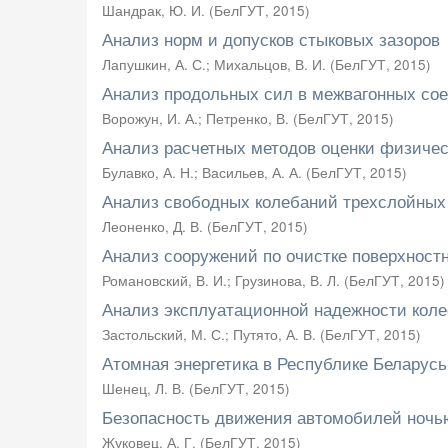
Шандрак, Ю. И.
(
БелГУТ
,
2015
)
Анализ норм и допусков стыковых зазоров
Лапушкин, А. С.
;
Михальцов, В. И.
(
БелГУТ
,
2015
)
Анализ продольных сил в межвагонных сое
Ворожун, И. А.
;
Петренко, В.
(
БелГУТ
,
2015
)
Анализ расчетных методов оценки физичес
Булавко, А. Н.
;
Васильев, А. А.
(
БелГУТ
,
2015
)
Анализ свободных колебаний трехслойных 
Леоненко, Д. В.
(
БелГУТ
,
2015
)
Анализ сооружений по очистке поверхностн
Романовский, В. И.
;
Грузинова, В. Л.
(
БелГУТ
,
2015
)
Анализ эксплуатационной надежности кол
Застольский, М. С.
;
Путято, А. В.
(
БелГУТ
,
2015
)
Атомная энергетика в Республике Беларусь
Шенец, Л. В.
(
БелГУТ
,
2015
)
Безопасность движения автомобилей ночь
Жуковец, А. Г.
(
БелГУТ
,
2015
)