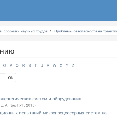
, сборники научных трудов
Проблемы безопасности на транспо
анию
O
P
Q
R
S
T
U
V
W
X
Y
Z
Ok
энергетических систем и оборудования
Е. А.
(
БелГУТ
,
2015
)
ационных испытаний микропроцессорных систем на