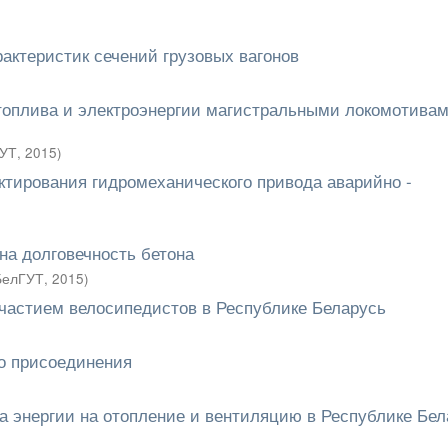
актеристик сечений грузовых вагонов
топлива и электроэнергии магистральными локомотивам
УТ
,
2015
)
ктирования гидромеханического привода аварийно -
а долговечность бетона
БелГУТ
,
2015
)
участием велосипедистов в Республике Беларусь
го присоединения
а энергии на отопление и вентиляцию в Республике Бел