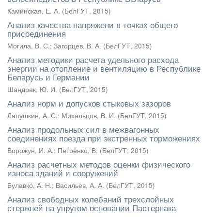
Каминская, Е. А.
(
БелГУТ
,
2015
)
Анализ качества напряжени в точках общего
присоединения
Могила, В. С.
;
Загорцев, В. А.
(
БелГУТ
,
2015
)
Анализ методики расчета удельного расхода
энергии на отопление и вентиляцию в Республике
Беларусь и Германии
Шандрак, Ю. И.
(
БелГУТ
,
2015
)
Анализ норм и допусков стыковых зазоров
Лапушкин, А. С.
;
Михальцов, В. И.
(
БелГУТ
,
2015
)
Анализ продольных сил в межвагонных
соединениях поезда при экстренных торможениях
Ворожун, И. А.
;
Петренко, В.
(
БелГУТ
,
2015
)
Анализ расчетных методов оценки физического
износа зданий и сооружений
Булавко, А. Н.
;
Васильев, А. А.
(
БелГУТ
,
2015
)
Анализ свободных колебаний трехслойных
стержней на упругом основании Пастернака