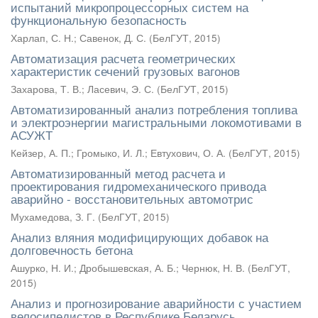
испытаний микропроцессорных систем на
функциональную безопасность
Харлап, С. Н.
;
Савенок, Д. С.
(
БелГУТ
,
2015
)
Автоматизация расчета геометрических
характеристик сечений грузовых вагонов
Захарова, Т. В.
;
Ласевич, Э. С.
(
БелГУТ
,
2015
)
Автоматизированный анализ потребления топлива
и электроэнергии магистральными локомотивами в
АСУЖТ
Кейзер, А. П.
;
Громыко, И. Л.
;
Евтухович, О. А.
(
БелГУТ
,
2015
)
Автоматизированный метод расчета и
проектирования гидромеханического привода
аварийно - восстановительных автомотрис
Мухамедова, З. Г.
(
БелГУТ
,
2015
)
Анализ вляния модифицирующих добавок на
долговечность бетона
Ашурко, Н. И.
;
Дробышевская, А. Б.
;
Чернюк, Н. В.
(
БелГУТ
,
2015
)
Анализ и прогнозирование аварийности с участием
велосипедистов в Республике Беларусь