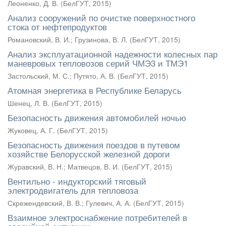
Леоненко, Д. В.
(
БелГУТ
,
2015
)
Анализ сооружений по очистке поверхностного
стока от нефтепродуктов
Романовский, В. И.
;
Грузинова, В. Л.
(
БелГУТ
,
2015
)
Анализ эксплуатационной надежности колесных пар
маневровых тепловозов серий ЧМЭ3 и ТМЭ1
Застольский, М. С.
;
Путято, А. В.
(
БелГУТ
,
2015
)
Атомная энергетика в Республике Беларусь
Шенец, Л. В.
(
БелГУТ
,
2015
)
Безопасность движения автомобилей ночью
Жуковец, А. Г.
(
БелГУТ
,
2015
)
Безопасность движения поездов в путевом
хозяйстве Белорусской железной дороги
Журавский, В. Н.
;
Матвецов, В. И.
(
БелГУТ
,
2015
)
Вентильно - индукторский тяговый
электродвигатель для тепловоза
Скрежендевский, В. В.
;
Гулевич, А. А.
(
БелГУТ
,
2015
)
Взаимное электроснабжение потребителей в