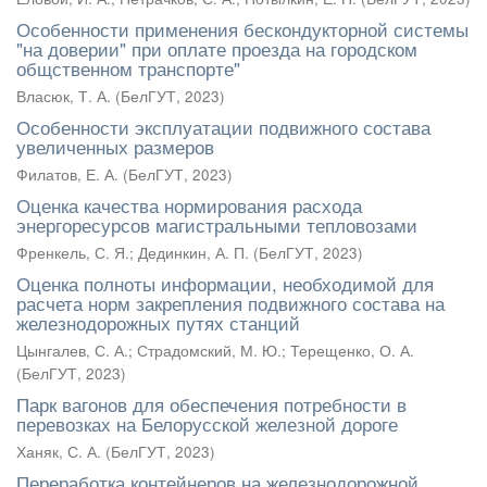
Особенности применения бескондукторной системы
"на доверии" при оплате проезда на городском
общственном транспорте"
Власюк, Т. А.
(
БелГУТ
,
2023
)
Особенности эксплуатации подвижного состава
увеличенных размеров
Филатов, Е. А.
(
БелГУТ
,
2023
)
Оценка качества нормирования расхода
энергоресурсов магистральными тепловозами
Френкель, С. Я.
;
Дединкин, А. П.
(
БелГУТ
,
2023
)
Оценка полноты информации, необходимой для
расчета норм закрепления подвижного состава на
железнодорожных путях станций
Цынгалев, С. А.
;
Страдомский, М. Ю.
;
Терещенко, О. А.
(
БелГУТ
,
2023
)
Парк вагонов для обеспечения потребности в
перевозках на Белорусской железной дороге
Ханяк, С. А.
(
БелГУТ
,
2023
)
Переработка контейнеров на железнодорожной