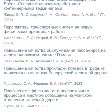
Брест- Северный во взаимодействии с
контейнерными терминалами
Жигар, В. Л.
;
Страдомский, М. Ю.
;
Аксёнчиков, А. А.
(
БелГУТ
,
2023
)
Перспективы транспортных систем на новых
физических принципах работы
Киселевский, Е. С.
;
Негрей, В. Я.
;
Пожидаев, С. А.
(
БелГУТ
,
2023
)
Повышение качества обслуживания пассажиров на
железнодорожном вокзале Гомель
Емельянова, И. А.
;
Аксенчиков, А. А.
(
БелГУТ
,
2023
)
Повышение качества прокладки поездов в графике
движения на участках Белорусской железной дороги
Герасимов, С. А.
;
Фёдоров, Е. А.
(
БелГУТ
,
2023
)
Повышение эффективности перевозочного
процесса в местном сообщении на Минском
отделении железной дороги
Юруть, М. В.
(
БелГУТ
,
2023
)