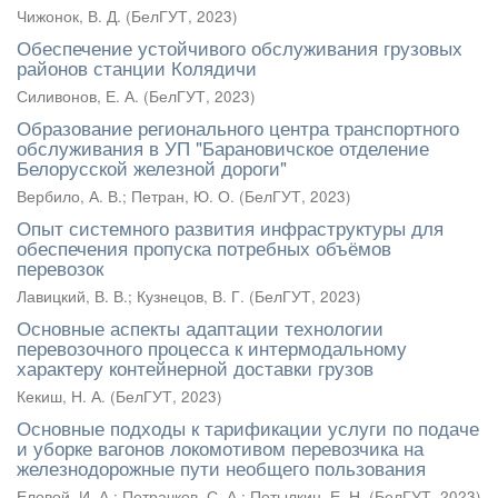
Чижонок, В. Д.
(
БелГУТ
,
2023
)
Обеспечение устойчивого обслуживания грузовых
районов станции Колядичи
Силивонов, Е. А.
(
БелГУТ
,
2023
)
Образование регионального центра транспортного
обслуживания в УП "Барановичское отделение
Белорусской железной дороги"
Вербило, А. В.
;
Петран, Ю. О.
(
БелГУТ
,
2023
)
Опыт системного развития инфраструктуры для
обеспечения пропуска потребных объёмов
перевозок
Лавицкий, В. В.
;
Кузнецов, В. Г.
(
БелГУТ
,
2023
)
Основные аспекты адаптации технологии
перевозочного процесса к интермодальному
характеру контейнерной доставки грузов
Кекиш, Н. А.
(
БелГУТ
,
2023
)
Основные подходы к тарификации услуги по подаче
и уборке вагонов локомотивом перевозчика на
железнодорожные пути необщего пользования
Еловой, И. А.
;
Петрачков, С. А.
;
Потылкин, Е. Н.
(
БелГУТ
,
2023
)