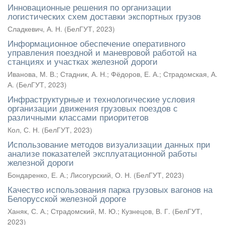
Инновационные решения по организации
логистических схем доставки экспортных грузов
Сладкевич, А. Н.
(
БелГУТ
,
2023
)
Информационное обеспечение оперативного
управления поездной и маневровой работой на
станциях и участках железной дороги
Иванова, М. В.
;
Стадник, А. Н.
;
Фёдоров, Е. А.
;
Страдомская, А.
А.
(
БелГУТ
,
2023
)
Инфраструктурные и технологические условия
организации движения грузовых поездов с
различными классами приоритетов
Кол, С. Н.
(
БелГУТ
,
2023
)
Использование методов визуализации данных при
анализе показателей эксплуатационной работы
железной дороги
Бондаренко, Е. А.
;
Лисогурский, О. Н.
(
БелГУТ
,
2023
)
Качество использования парка грузовых вагонов на
Белорусской железной дороге
Ханяк, С. А.
;
Страдомский, М. Ю.
;
Кузнецов, В. Г.
(
БелГУТ
,
2023
)