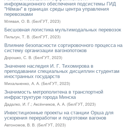
информационного обеспечения подсистемы ГИД
"Нёман" в границах среды центра управления
перевозками
Млявая, О. В.
(
БелГУТ
,
2023
)
Бесшовная логистика мультимодальных перевозок
Пильгун, Т. В.
(
БелГУТ
,
2023
)
Влияние безопасности сортировочного процесса на
систему организации вагонопотоков
Дорошко, С. В.
(
БелГУТ
,
2023
)
Значение наследия И. Г. Тихомирова в
преподавании специальных дисциплин студентам
иностранных государств
Михальченко, А. А.
(
БелГУТ
,
2023
)
Значимость метрополитена в транспортной
инфраструктуре города Минска
Дадалко, И. Г.
;
Аксёнчиков, А. А.
(
БелГУТ
,
2023
)
Инвестиционные проекты на станции Орша для
ускорения переработки и подготовки вагонов
Автономов, В. В.
(
БелГУТ
,
2023
)