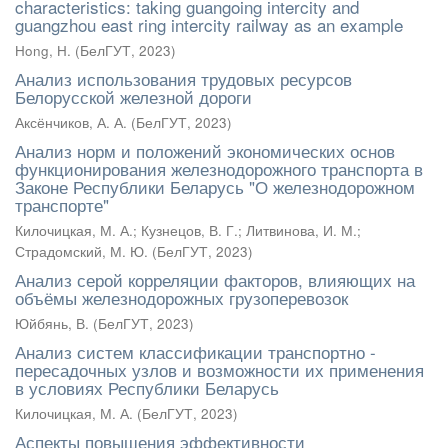
characteristics: taking guangoing intercity and
guangzhou east ring intercity railway as an example
Hong, H.
(
БелГУТ
,
2023
)
Анализ использования трудовых ресурсов
Белорусской железной дороги
Аксёнчиков, А. А.
(
БелГУТ
,
2023
)
Анализ норм и положений экономических основ
функционирования железнодорожного транспорта в
Законе Республики Беларусь "О железнодорожном
транспорте"
Килочицкая, М. А.
;
Кузнецов, В. Г.
;
Литвинова, И. М.
;
Страдомский, М. Ю.
(
БелГУТ
,
2023
)
Анализ серой корреляции факторов, влияющих на
объёмы железнодорожных грузоперевозок
Юйбянь, В.
(
БелГУТ
,
2023
)
Анализ систем классификации транспортно -
пересадочных узлов и возможности их применения
в условиях Республики Беларусь
Килочицкая, М. А.
(
БелГУТ
,
2023
)
Аспекты повышения эффективности