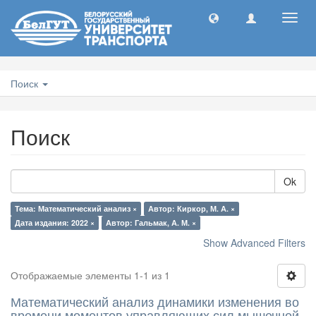
Toggl
navig
Поиск
Поиск
Ok
Тема: Математический анализ ×
Автор: Киркор, М. А. ×
Дата издания: 2022 ×
Автор: Гальмак, А. М. ×
Show Advanced Filters
Отображаемые элементы 1-1 из 1
Математический анализ динамики изменения во
времени моментов управляющих сил мышечной