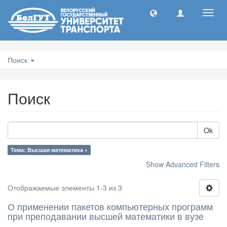
Toggl
navig
Поиск
Поиск
Ok
Тема: Высшая математика ×
Show Advanced Filters
Отображаемые элементы 1-3 из 3
О применении пакетов компьютерных программ
при преподавании высшей математики в вузе