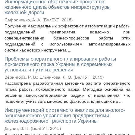
Информационное обеспечение процессов
жизненного цикла объектов инфраструктуры
железной дороги
Сафроненко, А. А.
(
БелГУТ
,
2015
)
Получение максимальных эффектов от автоматизации работы
подразделений предприятия возможно при
совершенствовании бизнес-процессов работы этих
подразделений с использованием автоматизированных
систем как нового инструмента ...
Проблемы оперативного планирования работы
локомотивного парка Украины в современных
условиях и пути их решения
Вернигора, Р. В.
;
Ельникова, Л. О.
(
БелГУТ
,
2015
)
Рассмотрена разработанная методика расчета оперативного
плана работы локомотивного парка. Методика основана на
решении многокритериальной задачи о назначениях, что
позволяет учитывать множество факторов, влияющих на ...
Инструментарий системного анализа для эколого-
экономического управления предприятиями
железнодорожного транспорта Украины
Двулит, З. П.
(
БелГУТ
,
2015
)
Рассматриваются системный анализ с позиций системного