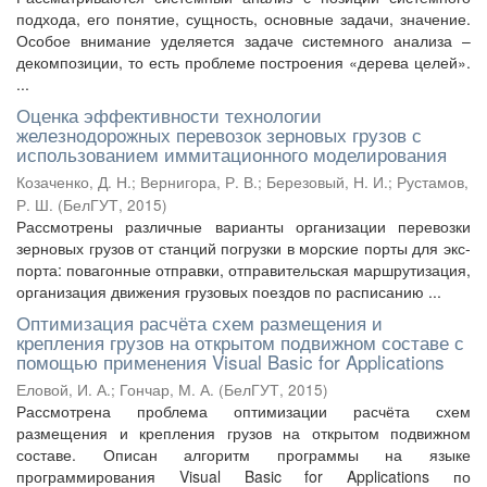
подхода, его понятие, сущность, основные задачи, значение.
Особое внимание уделяется задаче системного анализа –
декомпозиции, то есть проблеме построения «дерева целей».
...
Оценка эффективности технологии
железнодорожных перевозок зерновых грузов с
использованием иммитационного моделирования
Козаченко, Д. Н.
;
Вернигора, Р. В.
;
Березовый, Н. И.
;
Рустамов,
Р. Ш.
(
БелГУТ
,
2015
)
Рассмотрены различные варианты организации перевозки
зерновых грузов от станций погрузки в морские порты для экс-
порта: повагонные отправки, отправительская маршрутизация,
организация движения грузовых поездов по расписанию ...
Оптимизация расчёта схем размещения и
крепления грузов на открытом подвижном составе с
помощью применения Visual Basic for Applications
Еловой, И. А.
;
Гончар, М. А.
(
БелГУТ
,
2015
)
Рассмотрена проблема оптимизации расчёта схем
размещения и крепления грузов на открытом подвижном
составе. Описан алгоритм программы на языке
программирования Visual Basic for Applications по