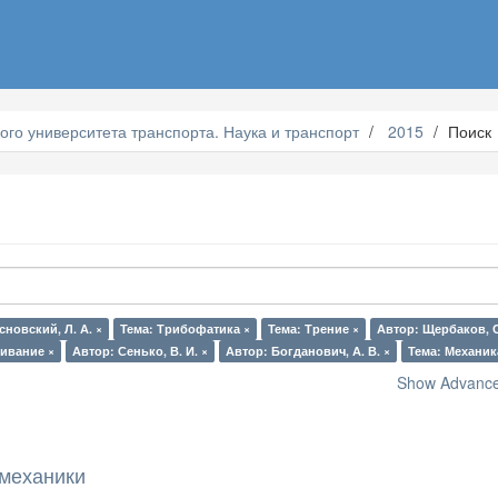
ого университета транспорта. Наука и транспорт
2015
Поиск
сновский, Л. А. ×
Тема: Трибофатика ×
Тема: Трение ×
Автор: Щербаков, С
ивание ×
Автор: Сенько, В. И. ×
Автор: Богданович, А. В. ×
Тема: Механик
Show Advanced
механики