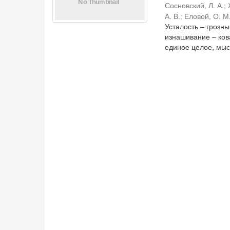
Сосновский, Л. А.
;
А. В.
;
Еловой, О. М
Усталость – грозн
изнашивание – ко
единое целое, мысл