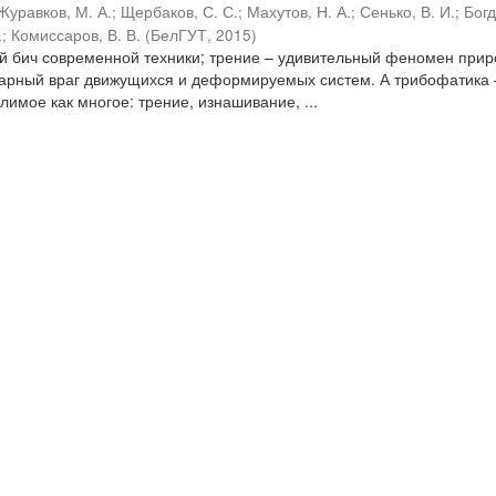
Журавков, М. А.
;
Щербаков, С. С.
;
Махутов, Н. А.
;
Сенько, В. И.
;
Бог
.
;
Комиссаров, В. В.
(
БелГУТ
,
2015
)
ый бич современной техники; трение – удивительный феномен прир
варный враг движущихся и деформируемых систем. А трибофатика 
имое как многое: трение, изнашивание, ...