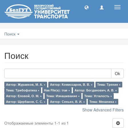
Toggl
navig
Поиск
Поиск
Ok
Автор: Журавков, М. А. ×
Автор: Комиссаров, В. В. ×
Тема: Трение ×
Тема: Трибофатика ×
Has File(s): true ×
Автор: Богданович, А. В. ×
Автор: Еловой, О. М. ×
Тема: Изнашивание ×
Тема: Усталость ×
Автор: Щербаков, С. С. ×
Автор: Сенько, В. И. ×
Тема: Механика ×
Show Advanced Filters
Отображаемые элементы 1-1 из 1