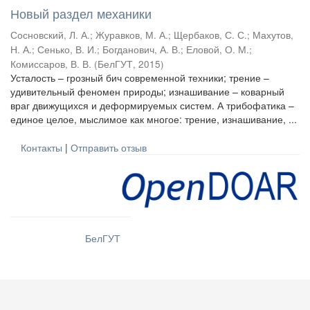
Новый раздел механики
Сосновский, Л. А.
;
Журавков, М. А.
;
Щербаков, С. С.
;
Махутов,
Н. А.
;
Сенько, В. И.
;
Богданович, А. В.
;
Еловой, О. М.
;
Комиссаров, В. В.
(
БелГУТ
,
2015
)
Усталость – грозный бич современной техники; трение –
удивительный феномен природы; изнашивание – коварный
враг движущихся и деформируемых систем. А трибофатика –
единое целое, мыслимое как многое: трение, изнашивание, ...
Контакты
|
Отправить отзыв
БелГУТ