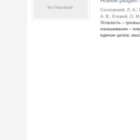
Сосновский, Л. А.
;
А. В.
;
Еловой, О. М
Усталость – грозн
изнашивание – ко
единое целое, мысл