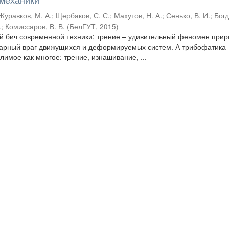
Журавков, М. А.
;
Щербаков, С. С.
;
Махутов, Н. А.
;
Сенько, В. И.
;
Бог
.
;
Комиссаров, В. В.
(
БелГУТ
,
2015
)
ый бич современной техники; трение – удивительный феномен прир
варный враг движущихся и деформируемых систем. А трибофатика 
имое как многое: трение, изнашивание, ...