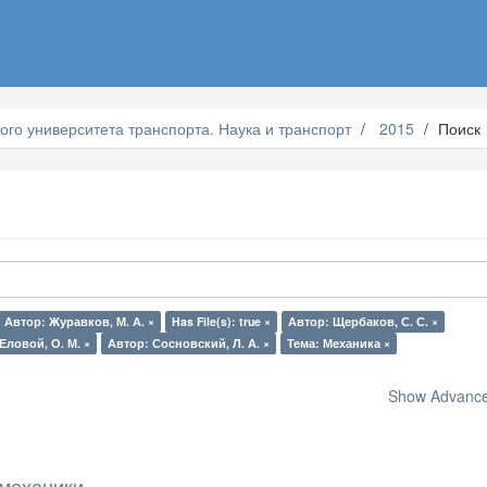
ого университета транспорта. Наука и транспорт
2015
Поиск
Автор: Журавков, М. А. ×
Has File(s): true ×
Автор: Щербаков, С. С. ×
Еловой, О. М. ×
Автор: Сосновский, Л. А. ×
Тема: Механика ×
Show Advanced
механики