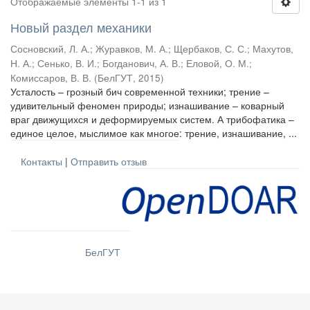
Отображаемые элементы 1-1 из 1
Новый раздел механики
Сосновский, Л. А.
;
Журавков, М. А.
;
Щербаков, С. С.
;
Махутов,
Н. А.
;
Сенько, В. И.
;
Богданович, А. В.
;
Еловой, О. М.
;
Комиссаров, В. В.
(
БелГУТ
,
2015
)
Усталость – грозный бич современной техники; трение –
удивительный феномен природы; изнашивание – коварный
враг движущихся и деформируемых систем. А трибофатика –
единое целое, мыслимое как многое: трение, изнашивание, ...
Контакты
|
Отправить отзыв
БелГУТ