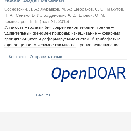
Сосновский, Л. А.
;
Журавков, М. А.
;
Щербаков, С. С.
;
Махутов,
Н. А.
;
Сенько, В. И.
;
Богданович, А. В.
;
Еловой, О. М.
;
Комиссаров, В. В.
(
БелГУТ
,
2015
)
Усталость – грозный бич современной техники; трение –
удивительный феномен природы; изнашивание – коварный
враг движущихся и деформируемых систем. А трибофатика –
единое целое, мыслимое как многое: трение, изнашивание, ...
Контакты
|
Отправить отзыв
БелГУТ