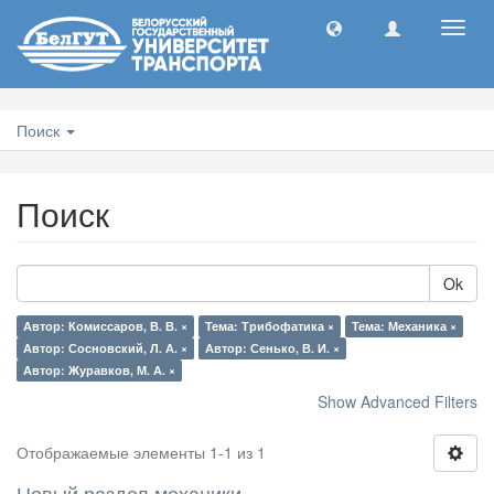
Toggl
navig
Поиск
Поиск
Ok
Автор: Комиссаров, В. В. ×
Тема: Трибофатика ×
Тема: Механика ×
Автор: Сосновский, Л. А. ×
Автор: Сенько, В. И. ×
Автор: Журавков, М. А. ×
Show Advanced Filters
Отображаемые элементы 1-1 из 1
Новый раздел механики