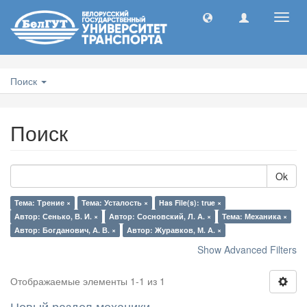
Toggl
navig
Поиск
Поиск
Ok
Тема: Трение ×
Тема: Усталость ×
Has File(s): true ×
Автор: Сенько, В. И. ×
Автор: Сосновский, Л. А. ×
Тема: Механика ×
Автор: Богданович, А. В. ×
Автор: Журавков, М. А. ×
Show Advanced Filters
Отображаемые элементы 1-1 из 1
Новый раздел механики