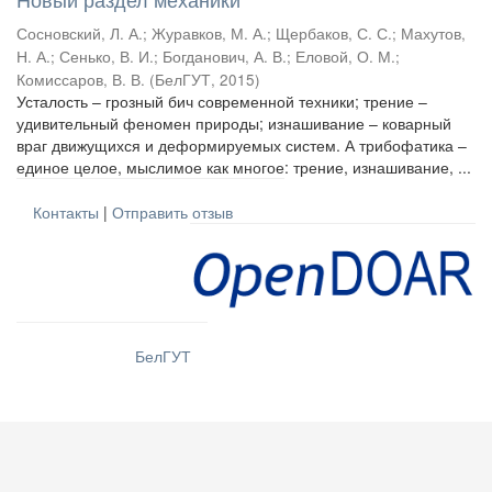
Сосновский, Л. А.
;
Журавков, М. А.
;
Щербаков, С. С.
;
Махутов,
Н. А.
;
Сенько, В. И.
;
Богданович, А. В.
;
Еловой, О. М.
;
Комиссаров, В. В.
(
БелГУТ
,
2015
)
Усталость – грозный бич современной техники; трение –
удивительный феномен природы; изнашивание – коварный
враг движущихся и деформируемых систем. А трибофатика –
единое целое, мыслимое как многое: трение, изнашивание, ...
Контакты
|
Отправить отзыв
БелГУТ