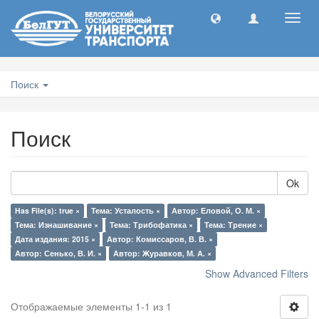
Toggl
navig
Поиск
Поиск
Ok
Has File(s): true ×
Тема: Усталость ×
Автор: Еловой, О. М. ×
Тема: Изнашивание ×
Тема: Трибофатика ×
Тема: Трение ×
Дата издания: 2015 ×
Автор: Комиссаров, В. В. ×
Автор: Сенько, В. И. ×
Автор: Журавков, М. А. ×
Show Advanced Filters
Отображаемые элементы 1-1 из 1