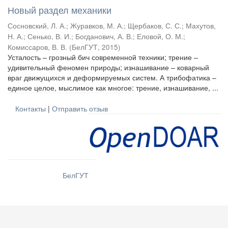
Новый раздел механики
Сосновский, Л. А.
;
Журавков, М. А.
;
Щербаков, С. С.
;
Махутов,
Н. А.
;
Сенько, В. И.
;
Богданович, А. В.
;
Еловой, О. М.
;
Комиссаров, В. В.
(
БелГУТ
,
2015
)
Усталость – грозный бич современной техники; трение –
удивительный феномен природы; изнашивание – коварный
враг движущихся и деформируемых систем. А трибофатика –
единое целое, мыслимое как многое: трение, изнашивание, ...
Контакты
|
Отправить отзыв
БелГУТ