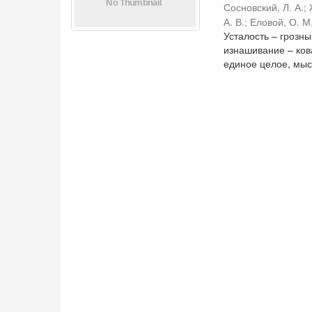
Сосновский, Л. А.
;
А. В.
;
Еловой, О. М
Усталость – грозн
изнашивание – ко
единое целое, мысл