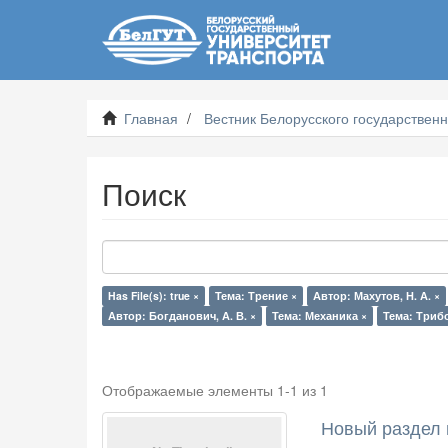
Главная
Вестник Белорусского государственн
Поиск
Has File(s): true ×
Тема: Трение ×
Автор: Махутов, Н. А. ×
Автор: Богданович, А. В. ×
Тема: Механика ×
Тема: Триб
Отображаемые элементы 1-1 из 1
Новый раздел 