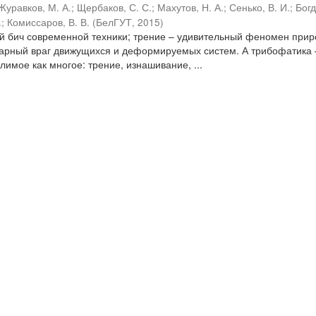
Журавков, М. А.
;
Щербаков, С. С.
;
Махутов, Н. А.
;
Сенько, В. И.
;
Бог
.
;
Комиссаров, В. В.
(
БелГУТ
,
2015
)
ый бич современной техники; трение – удивительный феномен прир
варный враг движущихся и деформируемых систем. А трибофатика 
имое как многое: трение, изнашивание, ...