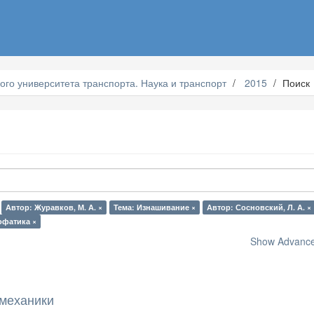
ого университета транспорта. Наука и транспорт
2015
Поиск
Автор: Журавков, М. А. ×
Тема: Изнашивание ×
Автор: Сосновский, Л. А. ×
офатика ×
Show Advanced
механики