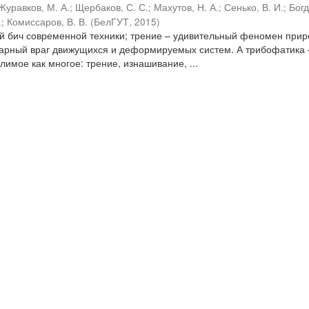
Журавков, М. А.
;
Щербаков, С. С.
;
Махутов, Н. А.
;
Сенько, В. И.
;
Бог
.
;
Комиссаров, В. В.
(
БелГУТ
,
2015
)
ый бич современной техники; трение – удивительный феномен прир
варный враг движущихся и деформируемых систем. А трибофатика 
имое как многое: трение, изнашивание, ...