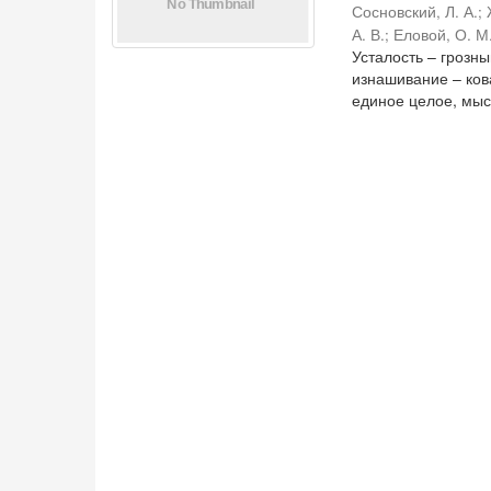
Сосновский, Л. А.
;
А. В.
;
Еловой, О. М
Усталость – грозн
изнашивание – ко
единое целое, мысл