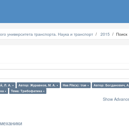
ого университета транспорта. Наука и транспорт
2015
Поиск
, Л. А. ×
Автор: Журавков, М. А. ×
Has File(s): true ×
Автор: Богданович, А.
ка ×
Тема: Трибофатика ×
Show Advanced
механики