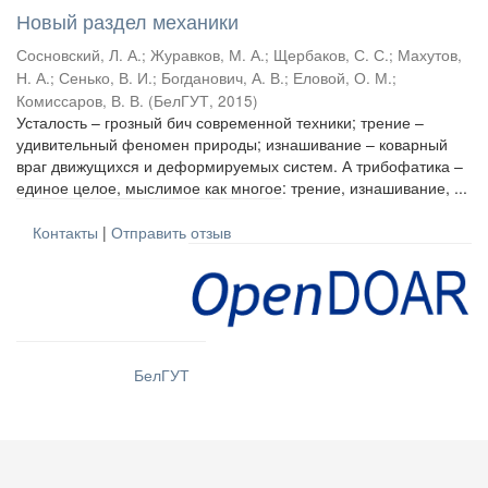
Новый раздел механики
Сосновский, Л. А.
;
Журавков, М. А.
;
Щербаков, С. С.
;
Махутов,
Н. А.
;
Сенько, В. И.
;
Богданович, А. В.
;
Еловой, О. М.
;
Комиссаров, В. В.
(
БелГУТ
,
2015
)
Усталость – грозный бич современной техники; трение –
удивительный феномен природы; изнашивание – коварный
враг движущихся и деформируемых систем. А трибофатика –
единое целое, мыслимое как многое: трение, изнашивание, ...
Контакты
|
Отправить отзыв
БелГУТ