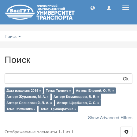
Toggl
navig
Поиск
Поиск
Ok
Дата издания: 2015 ×
Тема: Трение ×
Автор: Еловой, О. М. ×
Автор: Журавков, М. А. ×
Автор: Комиссаров, В. В. ×
Автор: Сосновский, Л. А. ×
Автор: Щербаков, С. С. ×
Тема: Механика ×
Тема: Трибофатика ×
Show Advanced Filters
Отображаемые элементы 1-1 из 1