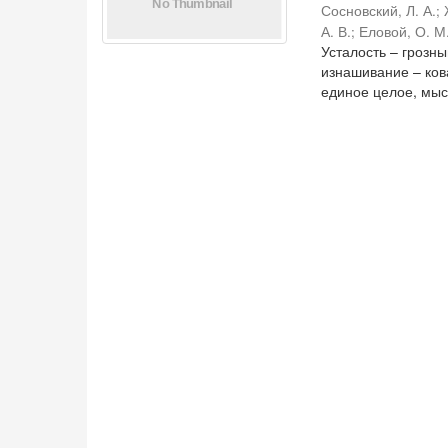
Сосновский, Л. А.
;
А. В.
;
Еловой, О. М
Усталость – грозн
изнашивание – ко
единое целое, мысл