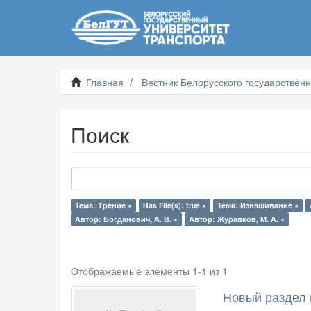
Главная
Вестник Белорусского государственн
Поиск
Тема: Трение ×
Has File(s): true ×
Тема: Изнашивание ×
Автор: Богданович, А. В. ×
Автор: Журавков, М. А. ×
Отображаемые элементы 1-1 из 1
Новый раздел 