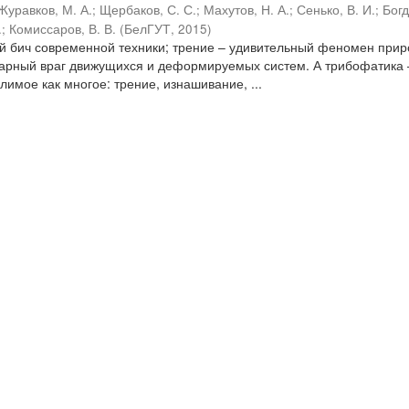
Журавков, М. А.
;
Щербаков, С. С.
;
Махутов, Н. А.
;
Сенько, В. И.
;
Бог
.
;
Комиссаров, В. В.
(
БелГУТ
,
2015
)
ый бич современной техники; трение – удивительный феномен прир
варный враг движущихся и деформируемых систем. А трибофатика 
имое как многое: трение, изнашивание, ...