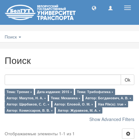
Toggl
navig
Поиск
Поиск
Ok
Тема: Трение ×
Дата издания: 2015 ×
Тема: Трибофатика ×
Автор: Махутов, Н. А. ×
Тема: Механика ×
Автор: Богданович, А. В. ×
Автор: Щербаков, С. С. ×
Автор: Еловой, О. М. ×
Has File(s): true ×
Автор: Комиссаров, В. В. ×
Автор: Журавков, М. А. ×
Show Advanced Filters
Отображаемые элементы 1-1 из 1