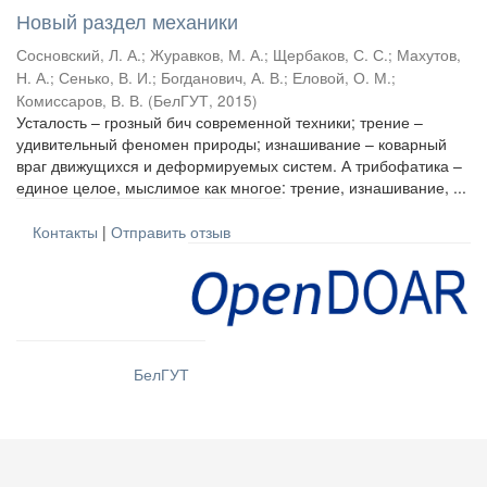
Новый раздел механики
Сосновский, Л. А.
;
Журавков, М. А.
;
Щербаков, С. С.
;
Махутов,
Н. А.
;
Сенько, В. И.
;
Богданович, А. В.
;
Еловой, О. М.
;
Комиссаров, В. В.
(
БелГУТ
,
2015
)
Усталость – грозный бич современной техники; трение –
удивительный феномен природы; изнашивание – коварный
враг движущихся и деформируемых систем. А трибофатика –
единое целое, мыслимое как многое: трение, изнашивание, ...
Контакты
|
Отправить отзыв
БелГУТ