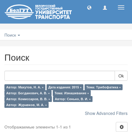
Toggl
navig
Поиск
Поиск
Ok
Автор: Махутов, Н. А. ×
Дата издания: 2015 ×
Тема: Трибофатика ×
Автор: Богданович, А. В. ×
Тема: Изнашивание ×
Автор: Комиссаров, В. В. ×
Автор: Сенько, В. И. ×
Автор: Журавков, М. А. ×
Show Advanced Filters
Отображаемые элементы 1-1 из 1