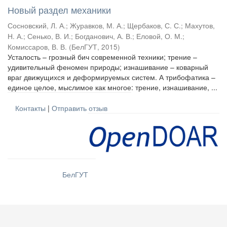
Новый раздел механики
Сосновский, Л. А.
;
Журавков, М. А.
;
Щербаков, С. С.
;
Махутов,
Н. А.
;
Сенько, В. И.
;
Богданович, А. В.
;
Еловой, О. М.
;
Комиссаров, В. В.
(
БелГУТ
,
2015
)
Усталость – грозный бич современной техники; трение –
удивительный феномен природы; изнашивание – коварный
враг движущихся и деформируемых систем. А трибофатика –
единое целое, мыслимое как многое: трение, изнашивание, ...
Контакты
|
Отправить отзыв
БелГУТ