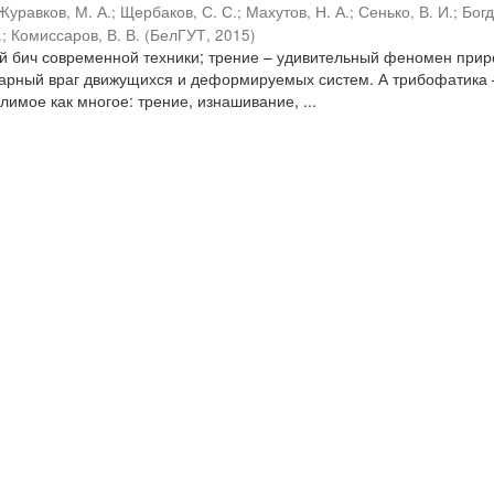
Журавков, М. А.
;
Щербаков, С. С.
;
Махутов, Н. А.
;
Сенько, В. И.
;
Бог
.
;
Комиссаров, В. В.
(
БелГУТ
,
2015
)
ый бич современной техники; трение – удивительный феномен прир
варный враг движущихся и деформируемых систем. А трибофатика 
имое как многое: трение, изнашивание, ...