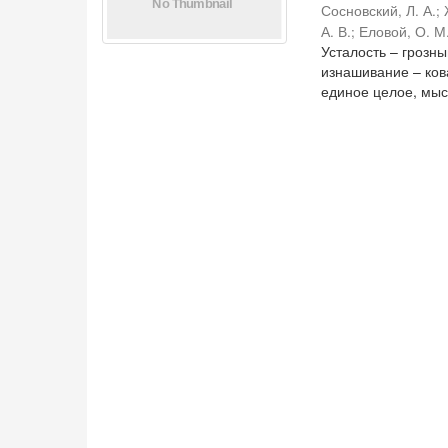
Сосновский, Л. А.
;
А. В.
;
Еловой, О. М
Усталость – грозн
изнашивание – ко
единое целое, мысл