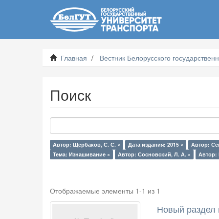
Главная
Вестник Белорусского государственн
Поиск
Автор: Щербаков, С. С. ×
Дата издания: 2015 ×
Автор: Сен
Тема: Изнашивание ×
Автор: Сосновский, Л. А. ×
Автор: 
Отображаемые элементы 1-1 из 1
Новый раздел 