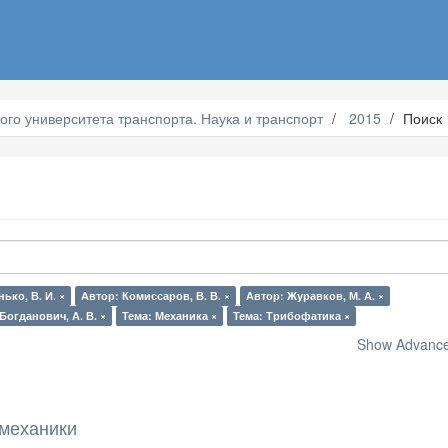
ого университета транспорта. Наука и транспорт
2015
Поиск
ько, В. И. ×
Автор: Комиссаров, В. В. ×
Автор: Журавков, М. А. ×
Богданович, А. В. ×
Тема: Механика ×
Тема: Трибофатика ×
Show Advanced
механики