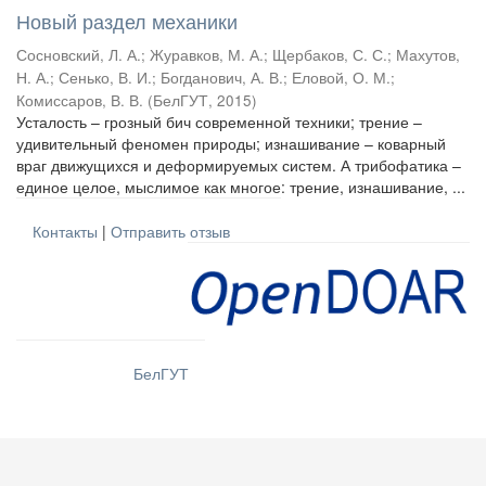
Новый раздел механики
Сосновский, Л. А.
;
Журавков, М. А.
;
Щербаков, С. С.
;
Махутов,
Н. А.
;
Сенько, В. И.
;
Богданович, А. В.
;
Еловой, О. М.
;
Комиссаров, В. В.
(
БелГУТ
,
2015
)
Усталость – грозный бич современной техники; трение –
удивительный феномен природы; изнашивание – коварный
враг движущихся и деформируемых систем. А трибофатика –
единое целое, мыслимое как многое: трение, изнашивание, ...
Контакты
|
Отправить отзыв
БелГУТ