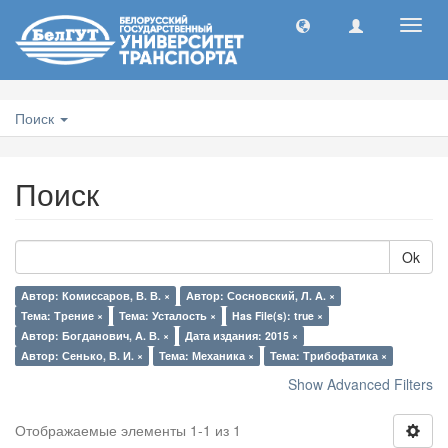
Toggl
navig
Поиск
Поиск
Ok
Автор: Комиссаров, В. В. ×
Автор: Сосновский, Л. А. ×
Тема: Трение ×
Тема: Усталость ×
Has File(s): true ×
Автор: Богданович, А. В. ×
Дата издания: 2015 ×
Автор: Сенько, В. И. ×
Тема: Механика ×
Тема: Трибофатика ×
Show Advanced Filters
Отображаемые элементы 1-1 из 1