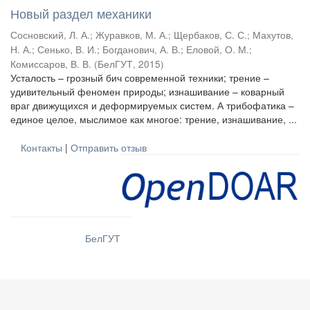
Новый раздел механики
Сосновский, Л. А.
;
Журавков, М. А.
;
Щербаков, С. С.
;
Махутов,
Н. А.
;
Сенько, В. И.
;
Богданович, А. В.
;
Еловой, О. М.
;
Комиссаров, В. В.
(
БелГУТ
,
2015
)
Усталость – грозный бич современной техники; трение –
удивительный феномен природы; изнашивание – коварный
враг движущихся и деформируемых систем. А трибофатика –
единое целое, мыслимое как многое: трение, изнашивание, ...
Контакты
|
Отправить отзыв
БелГУТ