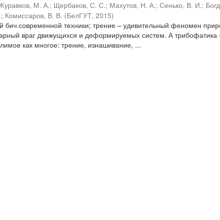
Журавков, М. А.
;
Щербаков, С. С.
;
Махутов, Н. А.
;
Сенько, В. И.
;
Бог
.
;
Комиссаров, В. В.
(
БелГУТ
,
2015
)
ый бич современной техники; трение – удивительный феномен прир
варный враг движущихся и деформируемых систем. А трибофатика 
имое как многое: трение, изнашивание, ...