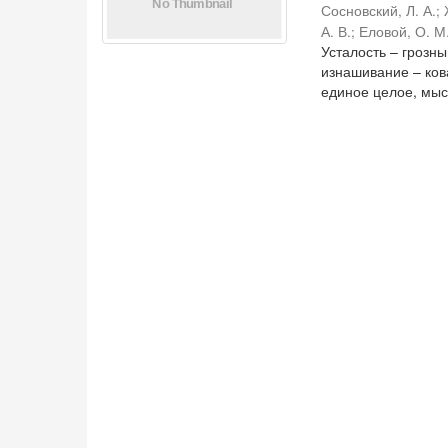
Сосновский, Л. А.
;
А. В.
;
Еловой, О. М
Усталость – грозн
изнашивание – ко
единое целое, мысл