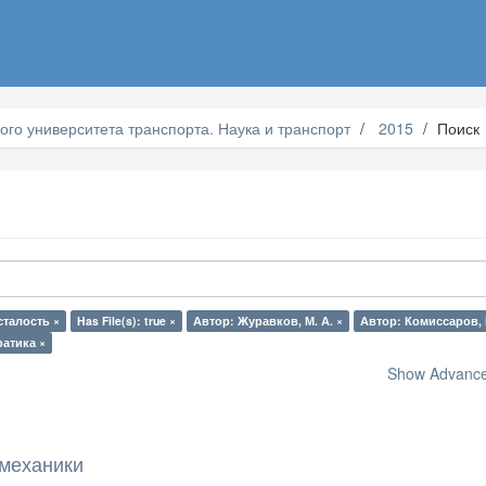
ого университета транспорта. Наука и транспорт
2015
Поиск
сталость ×
Has File(s): true ×
Автор: Журавков, М. А. ×
Автор: Комиссаров, В
атика ×
Show Advanced
механики