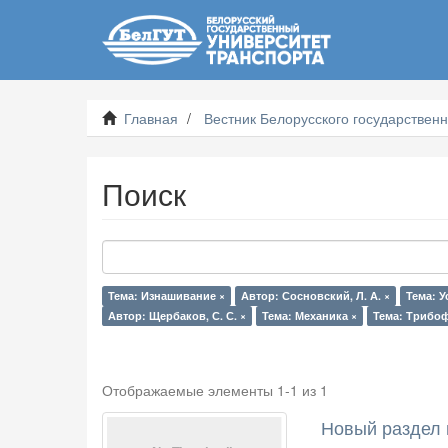
Главная
Вестник Белорусского государственн
Поиск
Тема: Изнашивание ×
Автор: Сосновский, Л. А. ×
Тема: У
Автор: Щербаков, С. С. ×
Тема: Механика ×
Тема: Трибоф
Отображаемые элементы 1-1 из 1
Новый раздел 