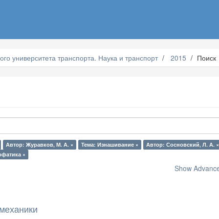
ого университета транспорта. Наука и транспорт
2015
Поиск
Автор: Журавков, М. А. ×
Тема: Изнашивание ×
Автор: Сосновский, Л. А. ×
офатика ×
Show Advanced
механики