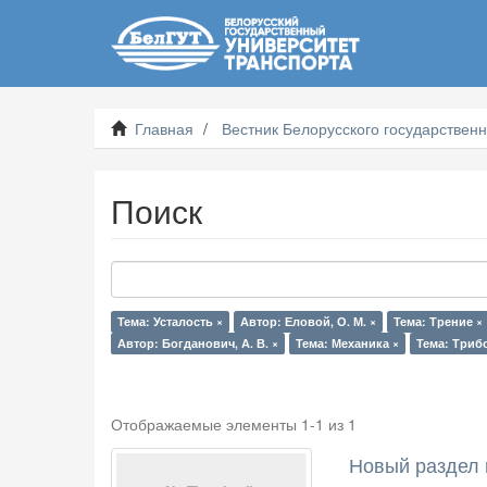
Главная
Вестник Белорусского государственн
Поиск
Тема: Усталость ×
Автор: Еловой, О. М. ×
Тема: Трение ×
Автор: Богданович, А. В. ×
Тема: Механика ×
Тема: Триб
Отображаемые элементы 1-1 из 1
Новый раздел 