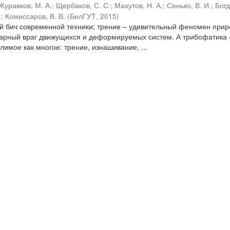
Журавков, М. А.
;
Щербаков, С. С.
;
Махутов, Н. А.
;
Сенько, В. И.
;
Бог
.
;
Комиссаров, В. В.
(
БелГУТ
,
2015
)
ый бич современной техники; трение – удивительный феномен прир
варный враг движущихся и деформируемых систем. А трибофатика 
имое как многое: трение, изнашивание, ...