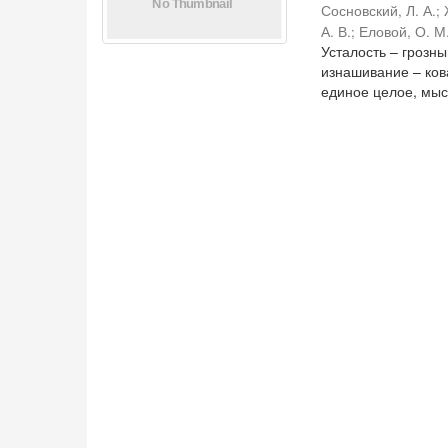
Сосновский, Л. А.
;
А. В.
;
Еловой, О. М
Усталость – грозн
изнашивание – ко
единое целое, мысл