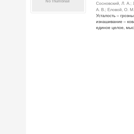
Сосновский, Л. А.
;
А. В.
;
Еловой, О. М
Усталость – грозн
изнашивание – ко
единое целое, мысл