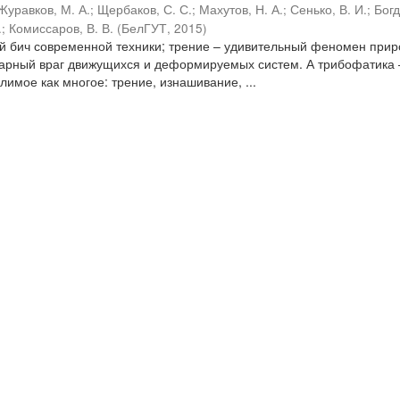
Журавков, М. А.
;
Щербаков, С. С.
;
Махутов, Н. А.
;
Сенько, В. И.
;
Бог
.
;
Комиссаров, В. В.
(
БелГУТ
,
2015
)
ый бич современной техники; трение – удивительный феномен прир
варный враг движущихся и деформируемых систем. А трибофатика 
имое как многое: трение, изнашивание, ...