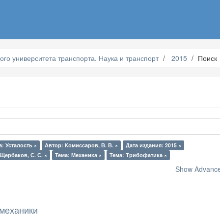
ого университета транспорта. Наука и транспорт
2015
Поиск
а: Усталость ×
Автор: Комиссаров, В. В. ×
Дата издания: 2015 ×
Щербаков, С. С. ×
Тема: Механика ×
Тема: Трибофатика ×
Show Advanced
механики