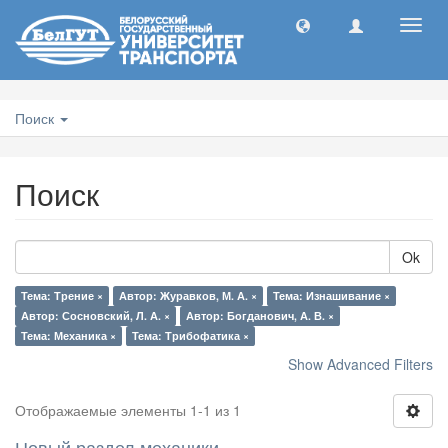
Toggl
navig
Поиск
Поиск
Ok
Тема: Трение ×
Автор: Журавков, М. А. ×
Тема: Изнашивание ×
Автор: Сосновский, Л. А. ×
Автор: Богданович, А. В. ×
Тема: Механика ×
Тема: Трибофатика ×
Show Advanced Filters
Отображаемые элементы 1-1 из 1
Новый раздел механики