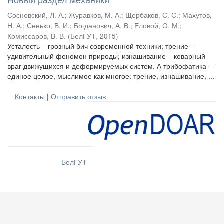
Сосновский, Л. А.
;
Журавков, М. А.
;
Щербаков, С. С.
;
Махутов,
Н. А.
;
Сенько, В. И.
;
Богданович, А. В.
;
Еловой, О. М.
;
Комиссаров, В. В.
(
БелГУТ
,
2015
)
Усталость – грозный бич современной техники; трение –
удивительный феномен природы; изнашивание – коварный
враг движущихся и деформируемых систем. А трибофатика –
единое целое, мыслимое как многое: трение, изнашивание, ...
Контакты
|
Отправить отзыв
БелГУТ