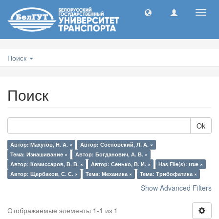
Toggl
navig
Поиск
Поиск
Ok
Автор: Махутов, Н. А. ×
Автор: Сосновский, Л. А. ×
Тема: Изнашивание ×
Автор: Богданович, А. В. ×
Автор: Комиссаров, В. В. ×
Автор: Сенько, В. И. ×
Has File(s): true ×
Автор: Щербаков, С. С. ×
Тема: Механика ×
Тема: Трибофатика ×
Show Advanced Filters
Отображаемые элементы 1-1 из 1