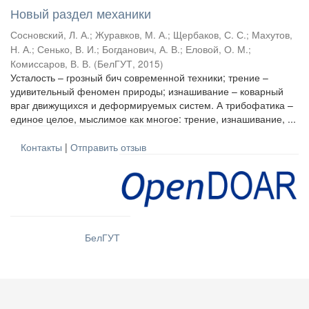
Новый раздел механики
Сосновский, Л. А.
;
Журавков, М. А.
;
Щербаков, С. С.
;
Махутов,
Н. А.
;
Сенько, В. И.
;
Богданович, А. В.
;
Еловой, О. М.
;
Комиссаров, В. В.
(
БелГУТ
,
2015
)
Усталость – грозный бич современной техники; трение –
удивительный феномен природы; изнашивание – коварный
враг движущихся и деформируемых систем. А трибофатика –
единое целое, мыслимое как многое: трение, изнашивание, ...
Контакты
|
Отправить отзыв
БелГУТ