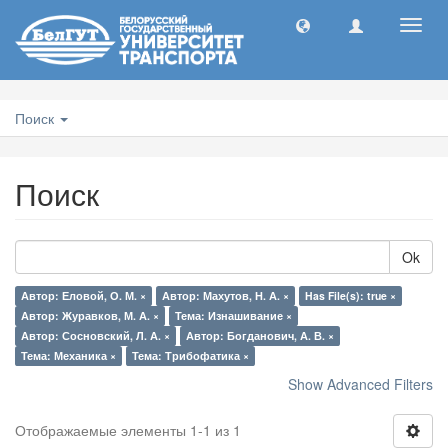
Toggl
navig
Поиск
Поиск
Ok
Автор: Еловой, О. М. ×
Автор: Махутов, Н. А. ×
Has File(s): true ×
Автор: Журавков, М. А. ×
Тема: Изнашивание ×
Автор: Сосновский, Л. А. ×
Автор: Богданович, А. В. ×
Тема: Механика ×
Тема: Трибофатика ×
Show Advanced Filters
Отображаемые элементы 1-1 из 1