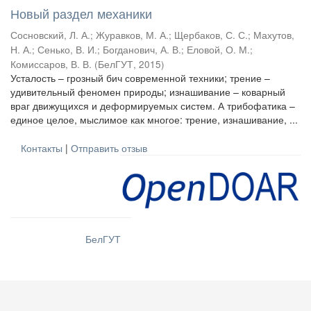
Новый раздел механики
Сосновский, Л. А.
;
Журавков, М. А.
;
Щербаков, С. С.
;
Махутов,
Н. А.
;
Сенько, В. И.
;
Богданович, А. В.
;
Еловой, О. М.
;
Комиссаров, В. В.
(
БелГУТ
,
2015
)
Усталость – грозный бич современной техники; трение –
удивительный феномен природы; изнашивание – коварный
враг движущихся и деформируемых систем. А трибофатика –
единое целое, мыслимое как многое: трение, изнашивание, ...
Контакты
|
Отправить отзыв
БелГУТ