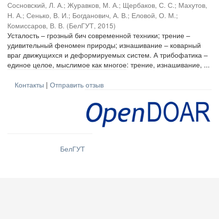
Сосновский, Л. А.
;
Журавков, М. А.
;
Щербаков, С. С.
;
Махутов,
Н. А.
;
Сенько, В. И.
;
Богданович, А. В.
;
Еловой, О. М.
;
Комиссаров, В. В.
(
БелГУТ
,
2015
)
Усталость – грозный бич современной техники; трение –
удивительный феномен природы; изнашивание – коварный
враг движущихся и деформируемых систем. А трибофатика –
единое целое, мыслимое как многое: трение, изнашивание, ...
Контакты
|
Отправить отзыв
БелГУТ