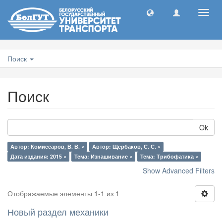
Toggl
navig
Поиск
Поиск
Ok
Автор: Комиссаров, В. В. ×
Автор: Щербаков, С. С. ×
Дата издания: 2015 ×
Тема: Изнашивание ×
Тема: Трибофатика ×
Show Advanced Filters
Отображаемые элементы 1-1 из 1
Новый раздел механики