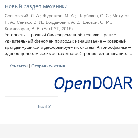
Новый раздел механики
Сосновский, Л. А.
;
Журавков, М. А.
;
Щербаков, С. С.
;
Махутов,
Н. А.
;
Сенько, В. И.
;
Богданович, А. В.
;
Еловой, О. М.
;
Комиссаров, В. В.
(
БелГУТ
,
2015
)
Усталость – грозный бич современной техники; трение –
удивительный феномен природы; изнашивание – коварный
враг движущихся и деформируемых систем. А трибофатика –
единое целое, мыслимое как многое: трение, изнашивание, ...
Контакты
|
Отправить отзыв
БелГУТ