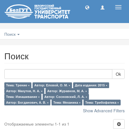
Toggl
navig
Поиск
Поиск
Ok
Тема: Трение ×
Автор: Еловой, О. М. ×
Дата издания: 2015 ×
Автор: Махутов, Н. А. ×
Автор: Журавков, М. А. ×
Тема: Изнашивание ×
Автор: Сосновский, Л. А. ×
Автор: Богданович, А. В. ×
Тема: Механика ×
Тема: Трибофатика ×
Show Advanced Filters
Отображаемые элементы 1-1 из 1