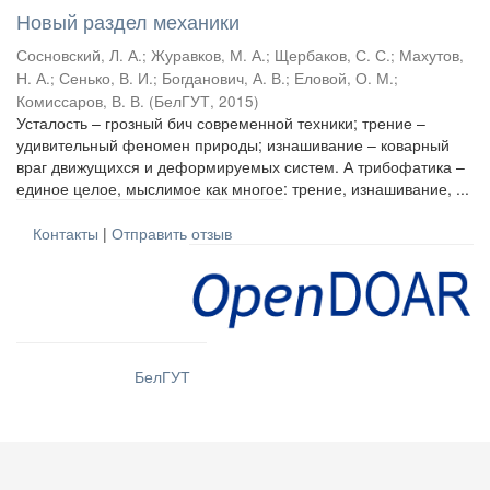
Новый раздел механики
Сосновский, Л. А.
;
Журавков, М. А.
;
Щербаков, С. С.
;
Махутов,
Н. А.
;
Сенько, В. И.
;
Богданович, А. В.
;
Еловой, О. М.
;
Комиссаров, В. В.
(
БелГУТ
,
2015
)
Усталость – грозный бич современной техники; трение –
удивительный феномен природы; изнашивание – коварный
враг движущихся и деформируемых систем. А трибофатика –
единое целое, мыслимое как многое: трение, изнашивание, ...
Контакты
|
Отправить отзыв
БелГУТ