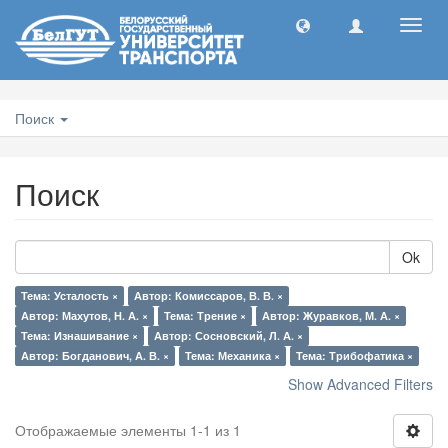
Toggl
navig
Поиск
Поиск
Ok
Тема: Усталость ×
Автор: Комиссаров, В. В. ×
Автор: Махутов, Н. А. ×
Тема: Трение ×
Автор: Журавков, М. А. ×
Тема: Изнашивание ×
Автор: Сосновский, Л. А. ×
Автор: Богданович, А. В. ×
Тема: Механика ×
Тема: Трибофатика ×
Show Advanced Filters
Отображаемые элементы 1-1 из 1