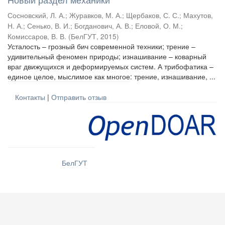
Сосновский, Л. А.
;
Журавков, М. А.
;
Щербаков, С. С.
;
Махутов,
Н. А.
;
Сенько, В. И.
;
Богданович, А. В.
;
Еловой, О. М.
;
Комиссаров, В. В.
(
БелГУТ
,
2015
)
Усталость – грозный бич современной техники; трение –
удивительный феномен природы; изнашивание – коварный
враг движущихся и деформируемых систем. А трибофатика –
единое целое, мыслимое как многое: трение, изнашивание, ...
Контакты
|
Отправить отзыв
БелГУТ