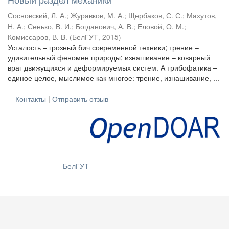
Сосновский, Л. А.
;
Журавков, М. А.
;
Щербаков, С. С.
;
Махутов,
Н. А.
;
Сенько, В. И.
;
Богданович, А. В.
;
Еловой, О. М.
;
Комиссаров, В. В.
(
БелГУТ
,
2015
)
Усталость – грозный бич современной техники; трение –
удивительный феномен природы; изнашивание – коварный
враг движущихся и деформируемых систем. А трибофатика –
единое целое, мыслимое как многое: трение, изнашивание, ...
Контакты
|
Отправить отзыв
БелГУТ