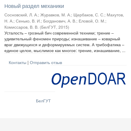
Новый раздел механики
Сосновский, Л. А.
;
Журавков, М. А.
;
Щербаков, С. С.
;
Махутов,
Н. А.
;
Сенько, В. И.
;
Богданович, А. В.
;
Еловой, О. М.
;
Комиссаров, В. В.
(
БелГУТ
,
2015
)
Усталость – грозный бич современной техники; трение –
удивительный феномен природы; изнашивание – коварный
враг движущихся и деформируемых систем. А трибофатика –
единое целое, мыслимое как многое: трение, изнашивание, ...
Контакты
|
Отправить отзыв
БелГУТ