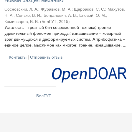
Сосновский, Л. А.
;
Журавков, М. А.
;
Щербаков, С. С.
;
Махутов,
Н. А.
;
Сенько, В. И.
;
Богданович, А. В.
;
Еловой, О. М.
;
Комиссаров, В. В.
(
БелГУТ
,
2015
)
Усталость – грозный бич современной техники; трение –
удивительный феномен природы; изнашивание – коварный
враг движущихся и деформируемых систем. А трибофатика –
единое целое, мыслимое как многое: трение, изнашивание, ...
Контакты
|
Отправить отзыв
БелГУТ