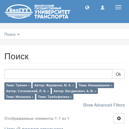
Toggl
navig
Поиск
Поиск
Ok
Тема: Трение ×
Автор: Журавков, М. А. ×
Тема: Изнашивание ×
Автор: Сосновский, Л. А. ×
Автор: Богданович, А. В. ×
Тема: Механика ×
Тема: Трибофатика ×
Show Advanced Filters
Отображаемые элементы 1-1 из 1
Новый раздел механики